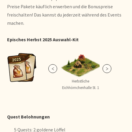
Preise Pakete käuflich erwerben und die Bonuspreise
freischalten! Das kannst du jederzeit während des Events
machen.
Episches Herbst 2025 Auswahl-Kit
Apfelmühlen Kit
Herbstliche
Herbs
Eichhörnchenhalle St. 1
Eichhörnch
Quest Belohnungen
5 Quests: 2 goldene Löffel