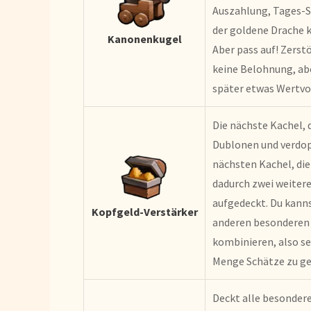
Auszahlung, Tages-S
der goldene Drache 
Kanonenkugel
Aber pass auf! Zerst
keine Belohnung, ab
später etwas Wertvol
Die nächste Kachel, d
Dublonen und verdop
nächsten Kachel, di
dadurch zwei weiter
aufgedeckt. Du kann
Kopfgeld-Verstärker
anderen besonderen 
kombinieren, also se
Menge Schätze zu g
Deckt alle besondere