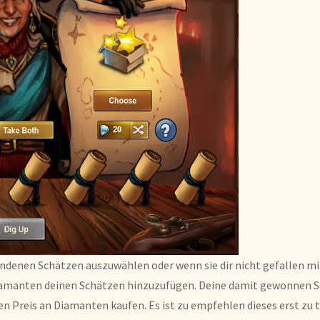
fundenen Schätzen auszuwählen oder wenn sie dir nicht gefallen m
Diamanten deinen Schätzen hinzuzufügen. Deine damit gewonnen S
n Preis an Diamanten kaufen. Es ist zu empfehlen dieses erst zu t